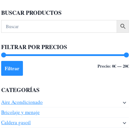
Este
producto
BUSCAR PRODUCTOS
tiene
múltiples
variantes.
Las
FILTRAR POR PRECIOS
opciones
se
pueden
Precio:
0€
—
20€
Filtrar
elegir
en
la
CATEGORÍAS
página
de
Aire Acondicionado
producto
Bricolaje y menaje
Caldera gasoil