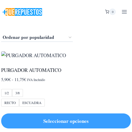
Saltar
al
0
contenido
PURGADOR AUTOMATICO
Rango
5,90
€
-
11,75
€
IVA Incluido
de
precios:
1/2
3/8
desde
RECTO
ESCUADRA
5,90€
hasta
11,75€
Seleccionar opciones