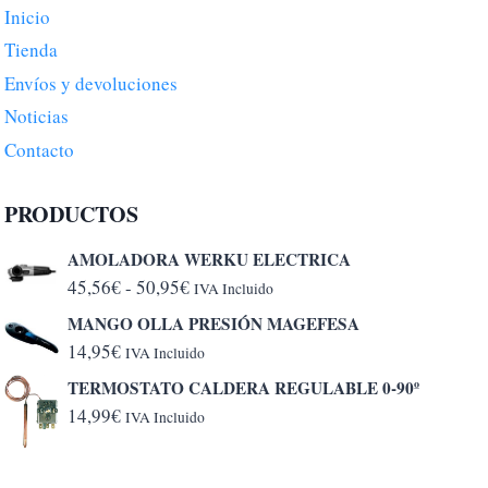
Inicio
Tienda
Envíos y devoluciones
Noticias
Contacto
PRODUCTOS
AMOLADORA WERKU ELECTRICA
Rango
45,56
€
-
50,95
€
IVA Incluido
de
MANGO OLLA PRESIÓN MAGEFESA
precios:
14,95
€
IVA Incluido
desde
TERMOSTATO CALDERA REGULABLE 0-90º
45,56€
14,99
€
IVA Incluido
hasta
50,95€