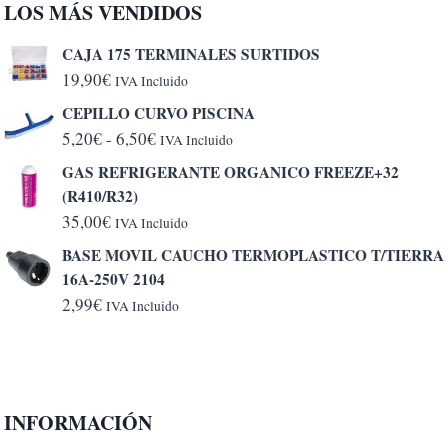
LOS MÁS VENDIDOS
CAJA 175 TERMINALES SURTIDOS
19,90
€
IVA Incluido
CEPILLO CURVO PISCINA
Rango
5,20
€
-
6,50
€
IVA Incluido
de
GAS REFRIGERANTE ORGANICO FREEZE+32
precios:
(R410/R32)
desde
35,00
€
IVA Incluido
5,20€
BASE MOVIL CAUCHO TERMOPLASTICO T/TIERRA
hasta
16A-250V 2104
6,50€
2,99
€
IVA Incluido
INFORMACIÓN