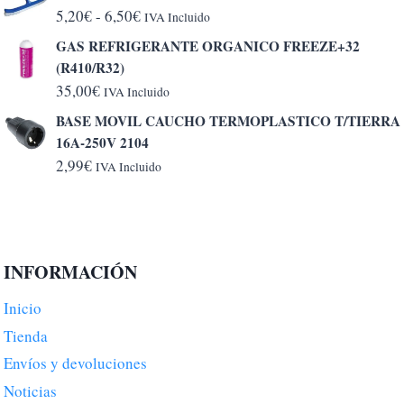
Rango
5,20
€
-
6,50
€
IVA Incluido
de
GAS REFRIGERANTE ORGANICO FREEZE+32
precios:
(R410/R32)
desde
35,00
€
IVA Incluido
5,20€
BASE MOVIL CAUCHO TERMOPLASTICO T/TIERRA
hasta
16A-250V 2104
6,50€
2,99
€
IVA Incluido
INFORMACIÓN
Inicio
Tienda
Envíos y devoluciones
Noticias