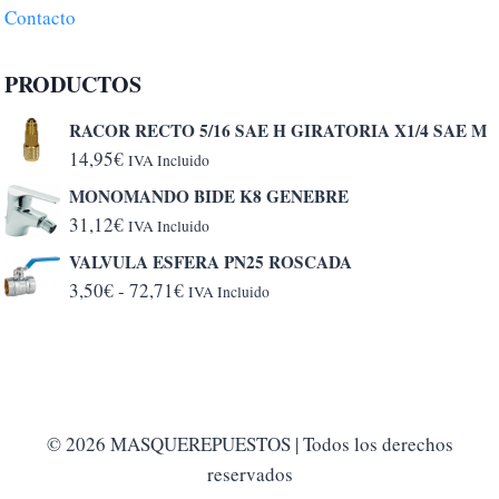
Contacto
PRODUCTOS
RACOR RECTO 5/16 SAE H GIRATORIA X1/4 SAE M
14,95
€
IVA Incluido
MONOMANDO BIDE K8 GENEBRE
31,12
€
IVA Incluido
VALVULA ESFERA PN25 ROSCADA
Rango
3,50
€
-
72,71
€
IVA Incluido
de
precios:
desde
3,50€
hasta
© 2026 MASQUEREPUESTOS | Todos los derechos
72,71€
reservados