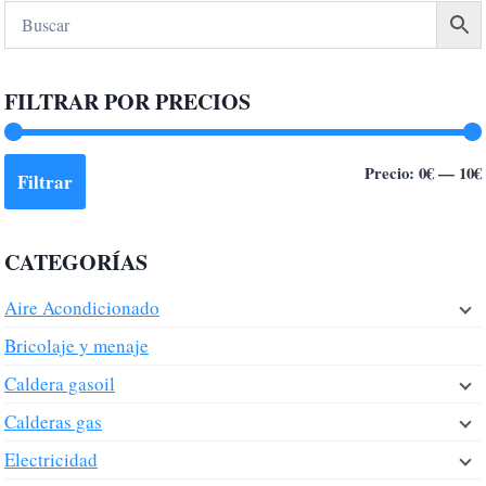
múltiples
variantes.
Las
FILTRAR POR PRECIOS
opciones
se
pueden
Precio:
0€
—
10€
Filtrar
elegir
en
la
CATEGORÍAS
página
de
Aire Acondicionado
producto
Bricolaje y menaje
Caldera gasoil
Calderas gas
Electricidad