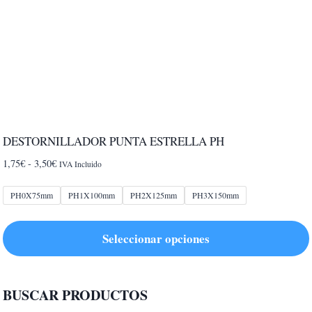
DESTORNILLADOR PUNTA ESTRELLA PH
Rango
1,75
€
-
3,50
€
IVA Incluido
de
precios:
PH0X75mm
PH1X100mm
PH2X125mm
PH3X150mm
desde
1,75€
Seleccionar opciones
hasta
3,50€
Este
producto
BUSCAR PRODUCTOS
tiene