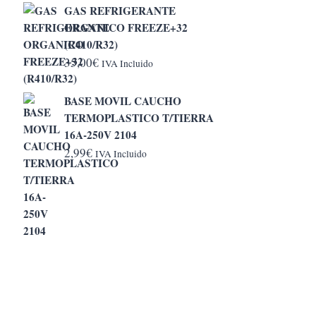
GAS REFRIGERANTE
desde
ORGANICO FREEZE+32
5,20€
(R410/R32)
hasta
35,00
€
IVA Incluido
6,50€
BASE MOVIL CAUCHO
TERMOPLASTICO T/TIERRA
16A-250V 2104
2,99
€
IVA Incluido