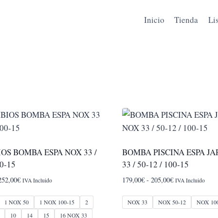
Inicio
Tienda
Li
OS BOMBA ESPA NOX 33 /
BOMBA PISCINA ESPA J
00-15
33 / 50-12 / 100-15
Rango
Rango
252,00
€
179,00
€
-
205,00
€
IVA Incluido
IVA Incluido
de
de
precios:
precios:
1 NOX 50
1 NOX 100-15
2
NOX 33
NOX 50-12
NOX 10
desde
desde
10
14
15
16 NOX 33