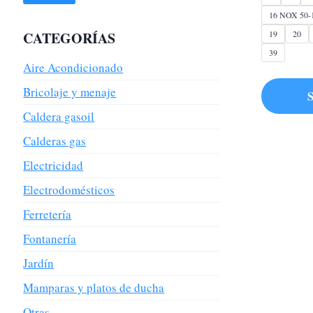
16 NOX 50-
19
20
CATEGORÍAS
39
Aire Acondicionado
Bricolaje y menaje
S
Caldera gasoil
Este
Calderas gas
producto
tiene
Electricidad
múltiples
Electrodomésticos
variantes.
Ferretería
Las
opciones
Fontanería
se
Jardín
pueden
Mamparas y platos de ducha
elegir
en
Otras