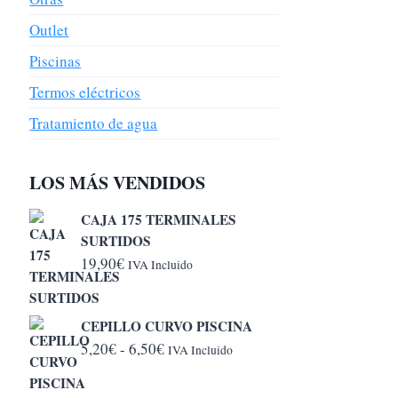
la
Outlet
página
Piscinas
de
Termos eléctricos
producto
Tratamiento de agua
LOS MÁS VENDIDOS
CAJA 175 TERMINALES
SURTIDOS
19,90
€
IVA Incluido
CEPILLO CURVO PISCINA
Rango
5,20
€
-
6,50
€
IVA Incluido
de
precios: