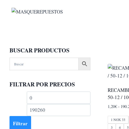
Saltar
al
contenido
BUSCAR PRODUCTOS
FILTRAR POR PRECIOS
RECAMBI
Precio
Precio
50-12 / 1
mínimo
máximo
1,20
€
-
190.
1 NOX 33
Filtrar
3
4
5