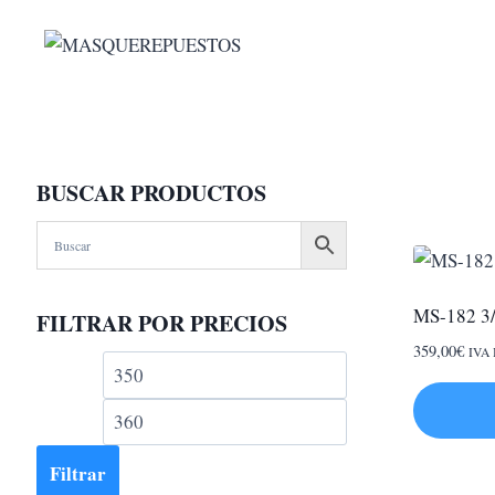
Saltar
al
contenido
BUSCAR PRODUCTOS
MS-182 3/
FILTRAR POR PRECIOS
359,00
€
IVA 
Precio
Precio
mínimo
máximo
Filtrar