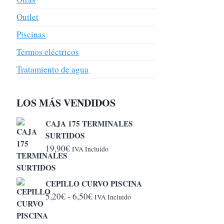
Outlet
Piscinas
Termos eléctricos
Tratamiento de agua
LOS MÁS VENDIDOS
CAJA 175 TERMINALES
SURTIDOS
19,90
€
IVA Incluido
CEPILLO CURVO PISCINA
Rango
5,20
€
-
6,50
€
IVA Incluido
de
precios: