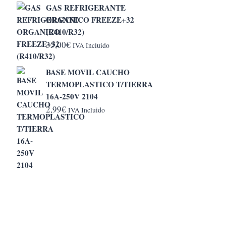
GAS REFRIGERANTE
desde
ORGANICO FREEZE+32
5,20€
(R410/R32)
hasta
35,00
€
IVA Incluido
6,50€
BASE MOVIL CAUCHO
TERMOPLASTICO T/TIERRA
16A-250V 2104
2,99
€
IVA Incluido