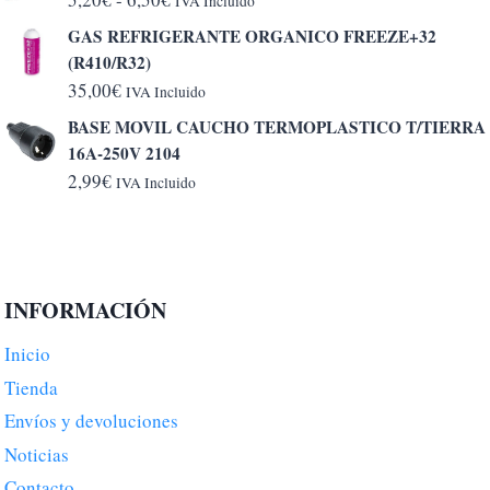
IVA Incluido
de
GAS REFRIGERANTE ORGANICO FREEZE+32
precios:
(R410/R32)
desde
35,00
€
IVA Incluido
5,20€
BASE MOVIL CAUCHO TERMOPLASTICO T/TIERRA
hasta
16A-250V 2104
6,50€
2,99
€
IVA Incluido
INFORMACIÓN
Inicio
Tienda
Envíos y devoluciones
Noticias
Contacto