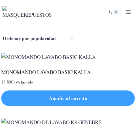
Saltar
al
0
contenido
MONOMANDO LAVABO BASIC KALLA
18,80
€
IVA Incluido
Añadir al carrito