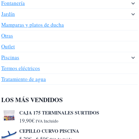
Fontanería
Jardín
Mamparas y platos de ducha
Otras
Outlet
Piscinas
Termos eléctricos
Tratamiento de agua
LOS MÁS VENDIDOS
CAJA 175 TERMINALES SURTIDOS
19,90
€
IVA Incluido
CEPILLO CURVO PISCINA
Rango
5,20
€
-
6,50
€