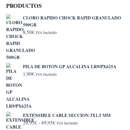
PRODUCTOS
CLORO RAPIDO CHOCK RAPID GRANULADO
500GR
8,50
€
IVA Incluido
PILA DE BOTON GP ALCALINA LR9/PX625A
1,90
€
IVA Incluido
EXTENSIBLE CABLE SECCION 3X1,5 MM
Rango
29,95
€
-
49,95
€
IVA Incluido