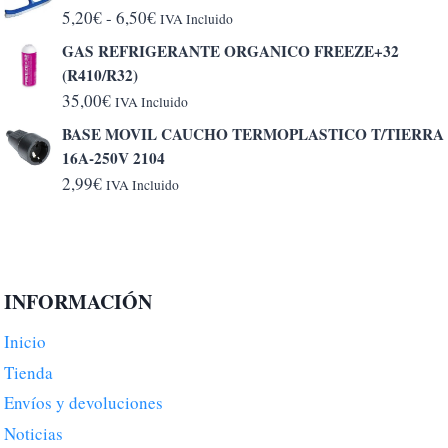
Rango
5,20
€
-
6,50
€
IVA Incluido
de
GAS REFRIGERANTE ORGANICO FREEZE+32
precios:
(R410/R32)
desde
35,00
€
IVA Incluido
5,20€
BASE MOVIL CAUCHO TERMOPLASTICO T/TIERRA
hasta
16A-250V 2104
6,50€
2,99
€
IVA Incluido
INFORMACIÓN
Inicio
Tienda
Envíos y devoluciones
Noticias