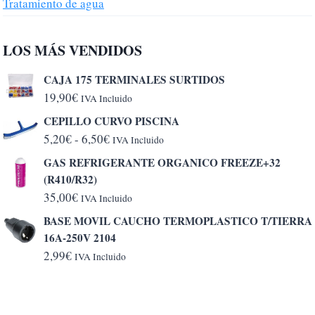
Tratamiento de agua
LOS MÁS VENDIDOS
CAJA 175 TERMINALES SURTIDOS
19,90
€
IVA Incluido
CEPILLO CURVO PISCINA
Rango
5,20
€
-
6,50
€
IVA Incluido
de
GAS REFRIGERANTE ORGANICO FREEZE+32
precios:
(R410/R32)
desde
35,00
€
IVA Incluido
5,20€
BASE MOVIL CAUCHO TERMOPLASTICO T/TIERRA
hasta
16A-250V 2104
6,50€
2,99
€
IVA Incluido