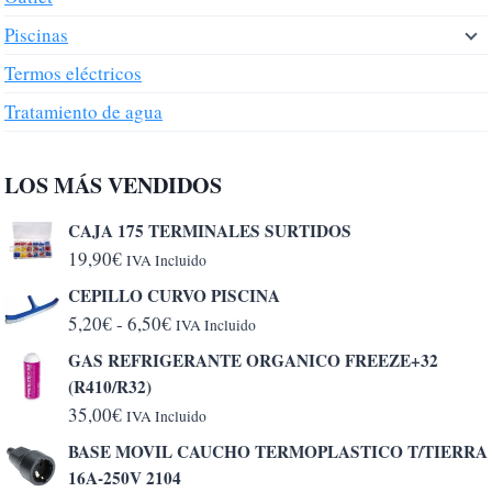
Piscinas
Termos eléctricos
Tratamiento de agua
LOS MÁS VENDIDOS
CAJA 175 TERMINALES SURTIDOS
19,90
€
IVA Incluido
CEPILLO CURVO PISCINA
Rango
5,20
€
-
6,50
€
IVA Incluido
de
GAS REFRIGERANTE ORGANICO FREEZE+32
precios:
(R410/R32)
desde
35,00
€
IVA Incluido
5,20€
BASE MOVIL CAUCHO TERMOPLASTICO T/TIERRA
hasta
16A-250V 2104