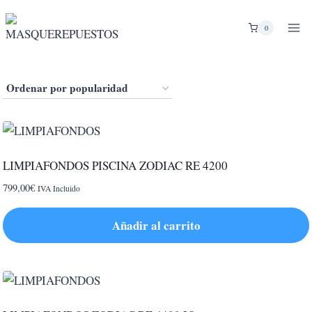
Saltar
al
0
contenido
LIMPIAFONDOS PISCINA ZODIAC RE 4200
799,00
€
IVA Incluido
Añadir al carrito