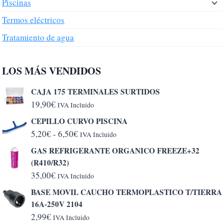
Piscinas
Termos eléctricos
Tratamiento de agua
LOS MÁS VENDIDOS
CAJA 175 TERMINALES SURTIDOS
19,90
€
IVA Incluido
CEPILLO CURVO PISCINA
Rango
5,20
€
-
6,50
€
IVA Incluido
de
GAS REFRIGERANTE ORGANICO FREEZE+32
precios:
(R410/R32)
desde
35,00
€
IVA Incluido
5,20€
BASE MOVIL CAUCHO TERMOPLASTICO T/TIERRA
hasta
16A-250V 2104
6,50€
2,99
€
IVA Incluido