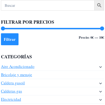
múltiples
variantes.
Las
FILTRAR POR PRECIOS
opciones
se
pueden
Precio:
0€
—
10€
Filtrar
elegir
en
la
CATEGORÍAS
página
de
Aire Acondicionado
producto
Bricolaje y menaje
Caldera gasoil
Calderas gas
Electricidad