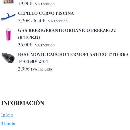
19,90
€
IVA Incluido
CEPILLO CURVO PISCINA
Rango
5,20
€
-
6,50
€
IVA Incluido
de
GAS REFRIGERANTE ORGANICO FREEZE+32
precios:
(R410/R32)
desde
35,00
€
IVA Incluido
5,20€
BASE MOVIL CAUCHO TERMOPLASTICO T/TIERRA
hasta
16A-250V 2104
6,50€
2,99
€
IVA Incluido
INFORMACIÓN
Inicio
Tienda