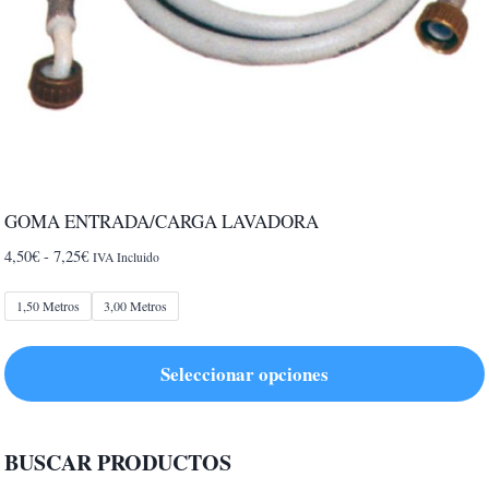
GOMA ENTRADA/CARGA LAVADORA
Rango
4,50
€
-
7,25
€
IVA Incluido
de
precios:
1,50 Metros
3,00 Metros
desde
4,50€
Seleccionar opciones
hasta
7,25€
Este
producto
BUSCAR PRODUCTOS
tiene