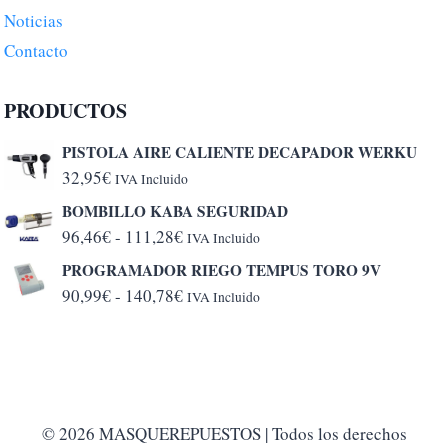
Noticias
Contacto
PRODUCTOS
PISTOLA AIRE CALIENTE DECAPADOR WERKU
32,95
€
IVA Incluido
BOMBILLO KABA SEGURIDAD
Rango
96,46
€
-
111,28
€
IVA Incluido
de
PROGRAMADOR RIEGO TEMPUS TORO 9V
precios:
Rango
90,99
€
-
140,78
€
IVA Incluido
desde
de
96,46€
precios:
hasta
desde
111,28€
90,99€
hasta
© 2026 MASQUEREPUESTOS | Todos los derechos