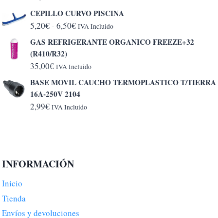
CEPILLO CURVO PISCINA
Rango
5,20
€
-
6,50
€
IVA Incluido
de
GAS REFRIGERANTE ORGANICO FREEZE+32
precios:
(R410/R32)
desde
35,00
€
IVA Incluido
5,20€
BASE MOVIL CAUCHO TERMOPLASTICO T/TIERRA
hasta
16A-250V 2104
6,50€
2,99
€
IVA Incluido
INFORMACIÓN
Inicio
Tienda
Envíos y devoluciones