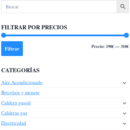
múltiples
variantes.
Las
FILTRAR POR PRECIOS
opciones
se
pueden
Precio:
190€
—
310€
Filtrar
elegir
en
la
CATEGORÍAS
página
de
Aire Acondicionado
producto
Bricolaje y menaje
Caldera gasoil
Calderas gas
Electricidad