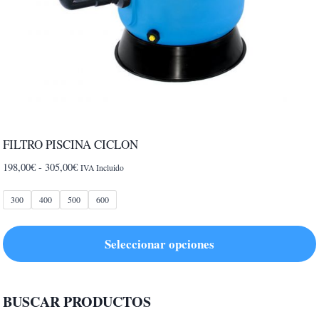
FILTRO PISCINA CICLON
Rango
198,00
€
-
305,00
€
IVA Incluido
de
precios:
300
400
500
600
desde
198,00€
Seleccionar opciones
hasta
305,00€
Este
producto
BUSCAR PRODUCTOS
tiene