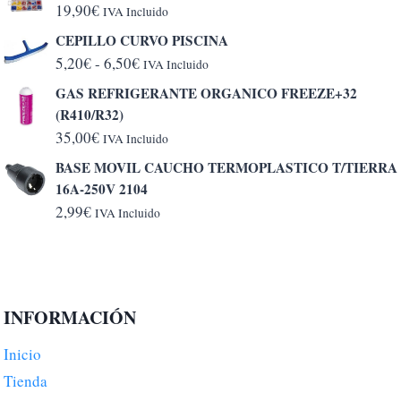
19,90
€
IVA Incluido
CEPILLO CURVO PISCINA
Rango
5,20
€
-
6,50
€
IVA Incluido
de
GAS REFRIGERANTE ORGANICO FREEZE+32
precios:
(R410/R32)
desde
35,00
€
IVA Incluido
5,20€
BASE MOVIL CAUCHO TERMOPLASTICO T/TIERRA
hasta
16A-250V 2104
6,50€
2,99
€
IVA Incluido
INFORMACIÓN
Inicio
Tienda