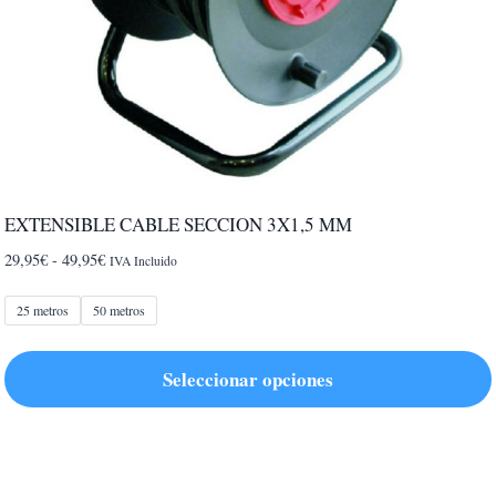
EXTENSIBLE CABLE SECCION 3X1,5 MM
Rango
29,95
€
-
49,95
€
IVA Incluido
de
precios:
25 metros
50 metros
desde
29,95€
Seleccionar opciones
hasta
49,95€
Este
producto
tiene