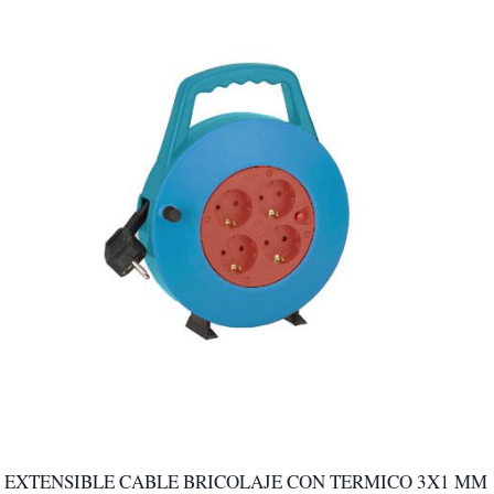
múltiples
variantes.
Las
opciones
se
pueden
elegir
en
la
página
de
producto
EXTENSIBLE CABLE BRICOLAJE CON TERMICO 3X1 MM