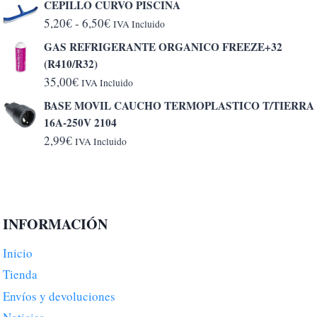
CEPILLO CURVO PISCINA
Rango
5,20
€
-
6,50
€
IVA Incluido
de
GAS REFRIGERANTE ORGANICO FREEZE+32
precios:
(R410/R32)
desde
35,00
€
IVA Incluido
5,20€
BASE MOVIL CAUCHO TERMOPLASTICO T/TIERRA
hasta
16A-250V 2104
6,50€
2,99
€
IVA Incluido
INFORMACIÓN
Inicio
Tienda
Envíos y devoluciones