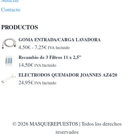
Noticias
Contacto
PRODUCTOS
GOMA ENTRADA/CARGA LAVADORA
Rango
4,50
€
-
7,25
€
IVA Incluido
de
Recambio de 3 Filtros 11 x 2,5”
precios:
14,50
€
IVA Incluido
desde
ELECTRODOS QUEMADOR JOANNES AZ4/20
4,50€
24,95
€
IVA Incluido
hasta
7,25€
© 2026 MASQUEREPUESTOS | Todos los derechos
reservados