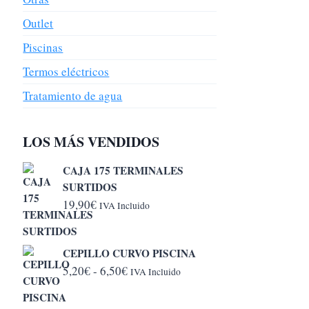
Outlet
Piscinas
Termos eléctricos
Tratamiento de agua
LOS MÁS VENDIDOS
CAJA 175 TERMINALES
SURTIDOS
19,90
€
IVA Incluido
CEPILLO CURVO PISCINA
Rango
5,20
€
-
6,50
€
IVA Incluido
de
precios: