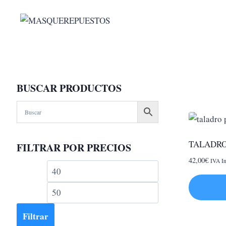
Saltar
al
contenido
BUSCAR PRODUCTOS
TALADRO
FILTRAR POR PRECIOS
42,00
€
IVA In
Precio
Precio
mínimo
máximo
Filtrar