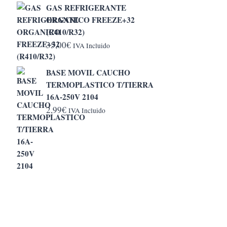
GAS REFRIGERANTE
desde
ORGANICO FREEZE+32
5,20€
(R410/R32)
hasta
35,00
€
IVA Incluido
6,50€
BASE MOVIL CAUCHO
TERMOPLASTICO T/TIERRA
16A-250V 2104
2,99
€
IVA Incluido