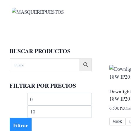
Saltar
al
contenido
BUSCAR PRODUCTOS
FILTRAR POR PRECIOS
Downlight
Precio
Precio
18W IP20
mínimo
máximo
6,50
€
IVA Inc
3000K
4
Filtrar