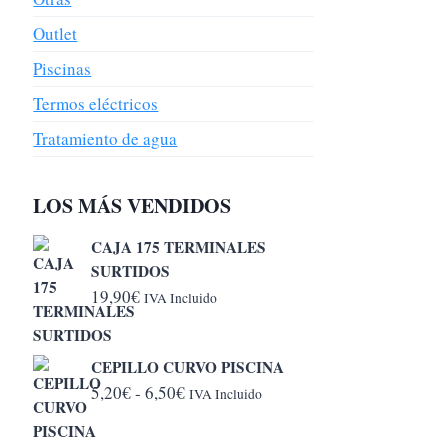
Outlet
Piscinas
Termos eléctricos
Tratamiento de agua
LOS MÁS VENDIDOS
CAJA 175 TERMINALES
SURTIDOS
19,90
€
IVA Incluido
CEPILLO CURVO PISCINA
Rango
5,20
€
-
6,50
€
IVA Incluido
de
precios: