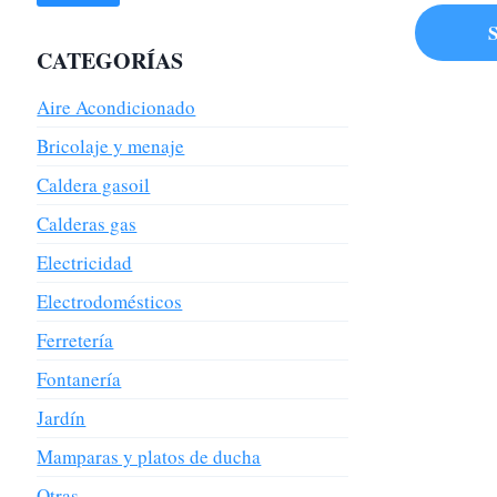
S
CATEGORÍAS
Este
producto
Aire Acondicionado
tiene
Bricolaje y menaje
múltiples
Caldera gasoil
variantes.
Calderas gas
Las
opciones
Electricidad
se
Electrodomésticos
pueden
Ferretería
elegir
en
Fontanería
la
Jardín
página
Mamparas y platos de ducha
de
producto
Otras