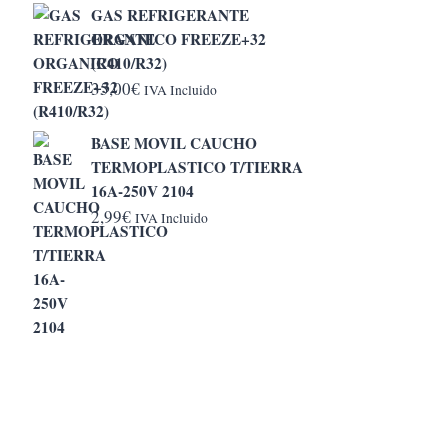
GAS REFRIGERANTE
desde
ORGANICO FREEZE+32
5,20€
(R410/R32)
hasta
35,00
€
IVA Incluido
6,50€
BASE MOVIL CAUCHO
TERMOPLASTICO T/TIERRA
16A-250V 2104
2,99
€
IVA Incluido