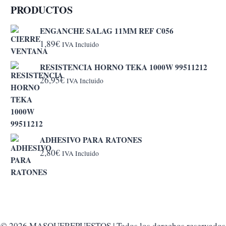
PRODUCTOS
ENGANCHE SALAG 11MM REF C056
1,89
€
IVA Incluido
RESISTENCIA HORNO TEKA 1000W 99511212
26,95
€
IVA Incluido
ADHESIVO PARA RATONES
2,80
€
IVA Incluido
© 2026 MASQUEREPUESTOS | Todos los derechos reservados