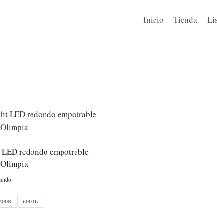
Inicio
Tienda
Li
 LED redondo empotrable
 Olimpia
luido
200K
6000K