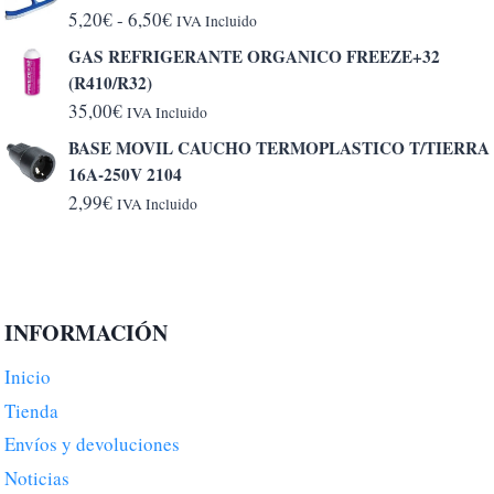
Rango
5,20
€
-
6,50
€
IVA Incluido
de
GAS REFRIGERANTE ORGANICO FREEZE+32
precios:
(R410/R32)
desde
35,00
€
IVA Incluido
5,20€
BASE MOVIL CAUCHO TERMOPLASTICO T/TIERRA
hasta
16A-250V 2104
6,50€
2,99
€
IVA Incluido
INFORMACIÓN
Inicio
Tienda
Envíos y devoluciones
Noticias