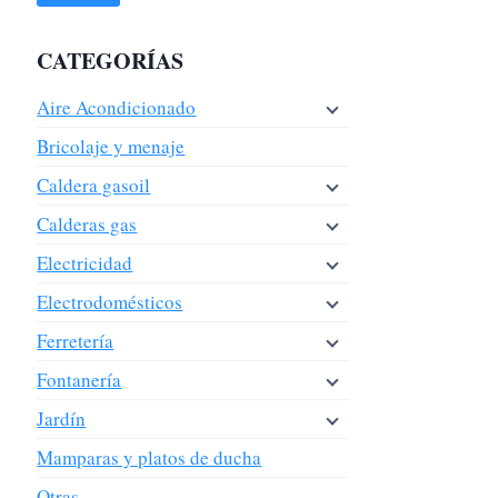
CATEGORÍAS
Aire Acondicionado
Bricolaje y menaje
Caldera gasoil
Calderas gas
Electricidad
Electrodomésticos
Ferretería
Fontanería
Jardín
Mamparas y platos de ducha
Otras