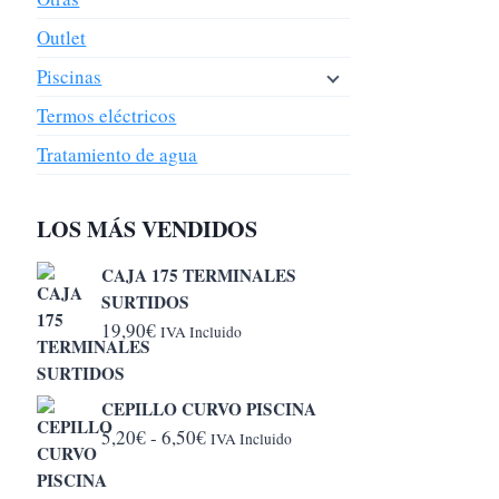
Outlet
Piscinas
Termos eléctricos
Tratamiento de agua
LOS MÁS VENDIDOS
CAJA 175 TERMINALES
SURTIDOS
19,90
€
IVA Incluido
CEPILLO CURVO PISCINA
Rango
5,20
€
-
6,50
€
IVA Incluido
de
precios: