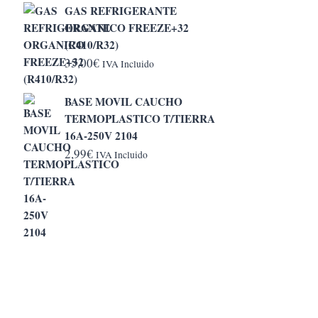
GAS REFRIGERANTE
desde
ORGANICO FREEZE+32
5,20€
(R410/R32)
hasta
35,00
€
IVA Incluido
6,50€
BASE MOVIL CAUCHO
TERMOPLASTICO T/TIERRA
16A-250V 2104
2,99
€
IVA Incluido