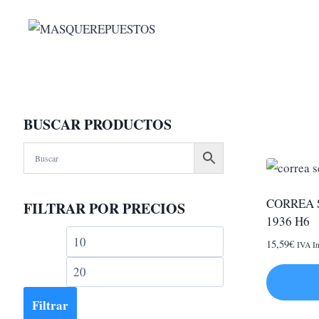
Saltar
al
contenido
BUSCAR PRODUCTOS
CORREA 
FILTRAR POR PRECIOS
1936 H6
Precio
Precio
15,59
€
IVA In
mínimo
máximo
Filtrar