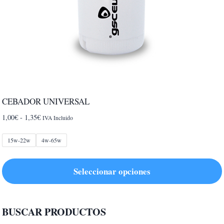
CEBADOR UNIVERSAL
Rango
1,00
€
-
1,35
€
IVA Incluido
de
precios:
15w-22w
4w-65w
desde
1,00€
Seleccionar opciones
hasta
1,35€
Este
producto
BUSCAR PRODUCTOS
tiene