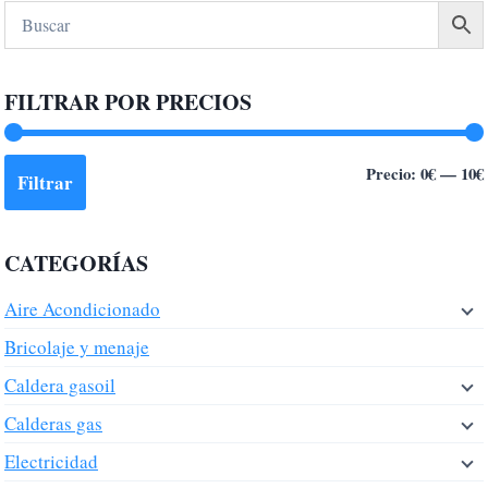
múltiples
variantes.
Las
FILTRAR POR PRECIOS
opciones
se
pueden
Precio:
0€
—
10€
Filtrar
elegir
en
la
CATEGORÍAS
página
de
Aire Acondicionado
producto
Bricolaje y menaje
Caldera gasoil
Calderas gas
Electricidad