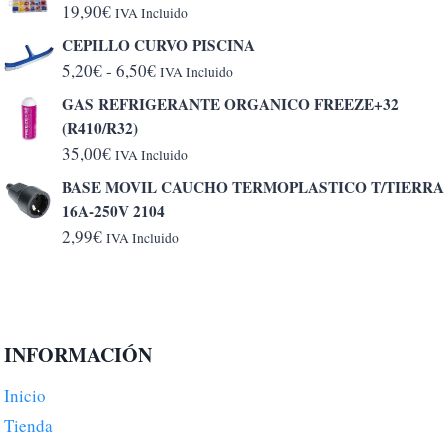
19,90
€
IVA Incluido
CEPILLO CURVO PISCINA
Rango
5,20
€
-
6,50
€
IVA Incluido
de
GAS REFRIGERANTE ORGANICO FREEZE+32
precios:
(R410/R32)
desde
35,00
€
IVA Incluido
5,20€
BASE MOVIL CAUCHO TERMOPLASTICO T/TIERRA
hasta
16A-250V 2104
6,50€
2,99
€
IVA Incluido
INFORMACIÓN
Inicio
Tienda