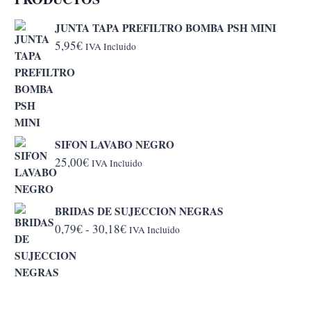
JUNTA TAPA PREFILTRO BOMBA PSH MINI
5,95
€
IVA Incluido
SIFON LAVABO NEGRO
25,00
€
IVA Incluido
BRIDAS DE SUJECCION NEGRAS
Rango
0,79
€
-
30,18
€
IVA Incluido
de
precios:
desde
0,79€