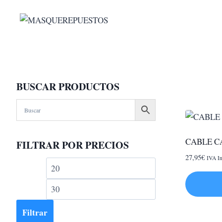
Saltar
al
contenido
BUSCAR PRODUCTOS
CABLE CA
FILTRAR POR PRECIOS
27,95
€
IVA In
Precio
Precio
mínimo
máximo
Filtrar