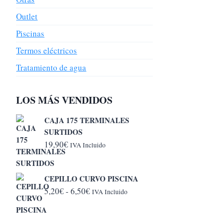
Outlet
Piscinas
Termos eléctricos
Tratamiento de agua
LOS MÁS VENDIDOS
CAJA 175 TERMINALES
SURTIDOS
19,90
€
IVA Incluido
CEPILLO CURVO PISCINA
Rango
5,20
€
-
6,50
€
IVA Incluido
de
precios: