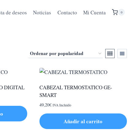
sta de deseos
Noticias
Contacto
Mi Cuenta
0
O DIGITAL
CABEZAL TERMOSTATICO GE-
SMART
49,20
€
IVA Incluido
to
Añadir al carrito