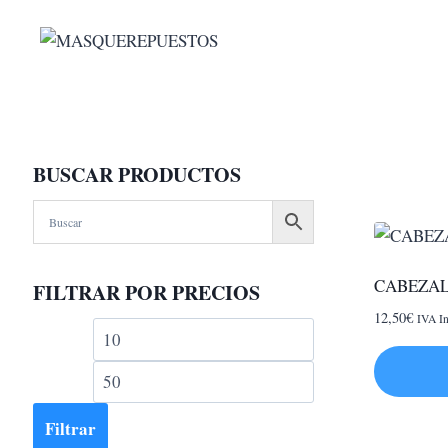
Saltar
al
contenido
BUSCAR PRODUCTOS
CABEZAL
FILTRAR POR PRECIOS
12,50
€
IVA In
Precio
Precio
mínimo
máximo
Filtrar