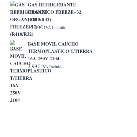
GAS REFRIGERANTE
desde
ORGANICO FREEZE+32
5,20€
(R410/R32)
hasta
35,00
€
IVA Incluido
6,50€
BASE MOVIL CAUCHO
TERMOPLASTICO T/TIERRA
16A-250V 2104
2,99
€
IVA Incluido