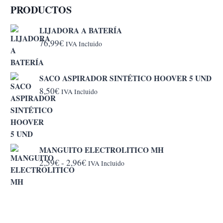
PRODUCTOS
LIJADORA A BATERÍA
76,99
€
IVA Incluido
SACO ASPIRADOR SINTÉTICO HOOVER 5 UND
8,50
€
IVA Incluido
MANGUITO ELECTROLITICO MH
Rango
2,59
€
-
2,96
€
IVA Incluido
de
precios:
desde
2,59€