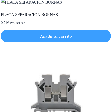
tiene
múltiples
PLACA SEPARACION BORNAS
variantes.
0,21
€
IVA Incluido
Las
opciones
Añadir al carrito
se
pueden
elegir
en
la
página
de
producto