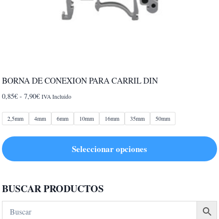
BORNA DE CONEXION PARA CARRIL DIN
Rango
0,85
€
-
7,90
€
IVA Incluido
de
precios:
2,5mm
4mm
6mm
10mm
16mm
35mm
50mm
desde
0,85€
Seleccionar opciones
hasta
7,90€
Este
producto
BUSCAR PRODUCTOS
tiene
múltiples