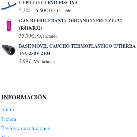
CEPILLO CURVO PISCINA
Rango
5,20
€
-
6,50
€
IVA Incluido
de
GAS REFRIGERANTE ORGANICO FREEZE+32
precios:
(R410/R32)
desde
35,00
€
IVA Incluido
5,20€
BASE MOVIL CAUCHO TERMOPLASTICO T/TIERRA
hasta
16A-250V 2104
6,50€
2,99
€
IVA Incluido
INFORMACIÓN
Inicio
Tienda
Envíos y devoluciones