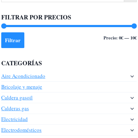
variantes.
Las
FILTRAR POR PRECIOS
opciones
se
pueden
Precio:
0€
—
10€
Filtrar
elegir
en
la
CATEGORÍAS
página
de
Aire Acondicionado
producto
Bricolaje y menaje
Caldera gasoil
Calderas gas
Electricidad
Electrodomésticos