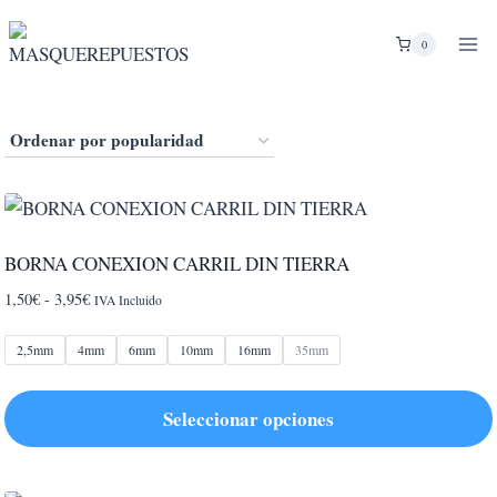
Saltar
al
0
contenido
BORNA CONEXION CARRIL DIN TIERRA
Rango
1,50
€
-
3,95
€
IVA Incluido
de
precios:
2,5mm
4mm
6mm
10mm
16mm
35mm
desde
1,50€
Seleccionar opciones
hasta
3,95€
Este
producto