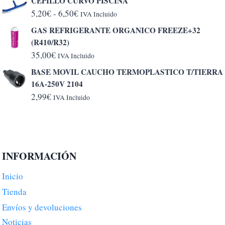
CEPILLO CURVO PISCINA
Rango
5,20
€
-
6,50
€
IVA Incluido
de
GAS REFRIGERANTE ORGANICO FREEZE+32
precios:
(R410/R32)
desde
35,00
€
IVA Incluido
5,20€
BASE MOVIL CAUCHO TERMOPLASTICO T/TIERRA
hasta
16A-250V 2104
6,50€
2,99
€
IVA Incluido
INFORMACIÓN
Inicio
Tienda
Envíos y devoluciones
Noticias