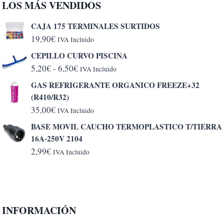
LOS MÁS VENDIDOS
CAJA 175 TERMINALES SURTIDOS
19,90
€
IVA Incluido
CEPILLO CURVO PISCINA
Rango
5,20
€
-
6,50
€
IVA Incluido
de
GAS REFRIGERANTE ORGANICO FREEZE+32
precios:
(R410/R32)
desde
35,00
€
IVA Incluido
5,20€
BASE MOVIL CAUCHO TERMOPLASTICO T/TIERRA
hasta
16A-250V 2104
6,50€
2,99
€
IVA Incluido
INFORMACIÓN