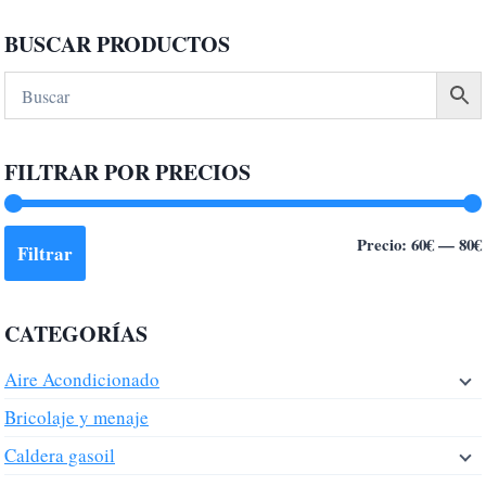
producto
BUSCAR PRODUCTOS
tiene
múltiples
variantes.
Las
FILTRAR POR PRECIOS
opciones
se
pueden
Precio:
60€
—
80€
Filtrar
elegir
en
la
CATEGORÍAS
página
de
Aire Acondicionado
producto
Bricolaje y menaje
Caldera gasoil