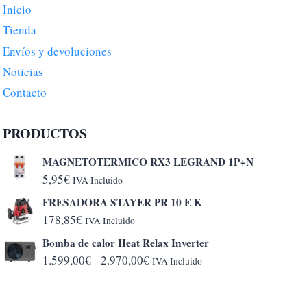
Inicio
Tienda
Envíos y devoluciones
Noticias
Contacto
PRODUCTOS
MAGNETOTERMICO RX3 LEGRAND 1P+N
5,95
€
IVA Incluido
FRESADORA STAYER PR 10 E K
178,85
€
IVA Incluido
Bomba de calor Heat Relax Inverter
Rango
1.599,00
€
-
2.970,00
€
IVA Incluido
de
precios: