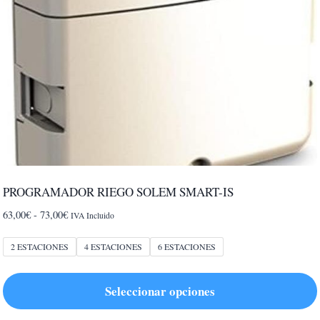
PROGRAMADOR RIEGO SOLEM SMART-IS
Rango
63,00
€
-
73,00
€
IVA Incluido
de
precios:
2 ESTACIONES
4 ESTACIONES
6 ESTACIONES
desde
63,00€
Seleccionar opciones
hasta
73,00€
Este