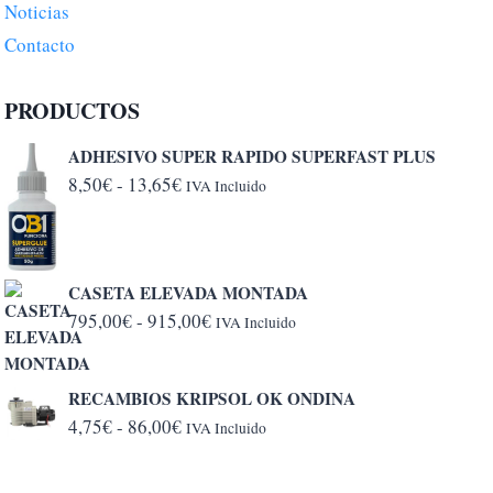
Noticias
Contacto
PRODUCTOS
ADHESIVO SUPER RAPIDO SUPERFAST PLUS
Rango
8,50
€
-
13,65
€
IVA Incluido
de
precios:
desde
CASETA ELEVADA MONTADA
8,50€
Rango
795,00
€
-
915,00
€
IVA Incluido
hasta
de
13,65€
precios:
RECAMBIOS KRIPSOL OK ONDINA
desde
Rango
4,75
€
-
86,00
€
IVA Incluido
795,00€
de
hasta
precios: