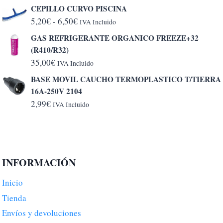
CEPILLO CURVO PISCINA
Rango
5,20
€
-
6,50
€
IVA Incluido
de
GAS REFRIGERANTE ORGANICO FREEZE+32
precios:
(R410/R32)
desde
35,00
€
IVA Incluido
5,20€
BASE MOVIL CAUCHO TERMOPLASTICO T/TIERRA
hasta
16A-250V 2104
6,50€
2,99
€
IVA Incluido
INFORMACIÓN
Inicio
Tienda
Envíos y devoluciones