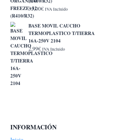
(R410/R32)
hasta
35,00
€
IVA Incluido
6,50€
BASE MOVIL CAUCHO
TERMOPLASTICO T/TIERRA
16A-250V 2104
2,99
€
IVA Incluido
INFORMACIÓN
Inicio