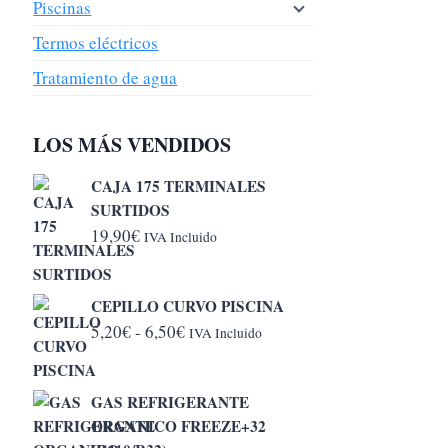
Piscinas
Termos eléctricos
Tratamiento de agua
LOS MÁS VENDIDOS
CAJA 175 TERMINALES
SURTIDOS
19,90
€
IVA Incluido
CEPILLO CURVO PISCINA
Rango
5,20
€
-
6,50
€
IVA Incluido
de
precios:
GAS REFRIGERANTE
desde
ORGANICO FREEZE+32
5,20€