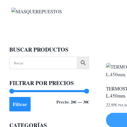
Saltar
al
contenido
BUSCAR PRODUCTOS
FILTRAR POR PRECIOS
TERMOSTA
L.450mm. 
Precio
Precio
Precio:
20€
—
30€
Filtrar
22,95
€
IVA In
mínimo
máximo
CATEGORÍAS