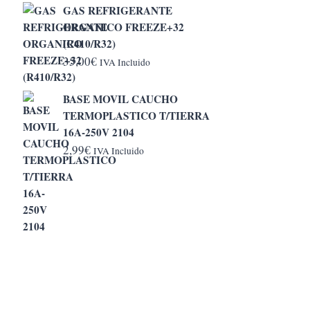
GAS REFRIGERANTE
desde
ORGANICO FREEZE+32
5,20€
(R410/R32)
hasta
35,00
€
IVA Incluido
6,50€
BASE MOVIL CAUCHO
TERMOPLASTICO T/TIERRA
16A-250V 2104
2,99
€
IVA Incluido