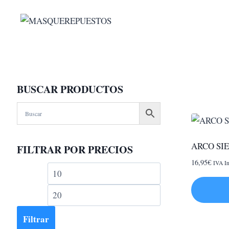
Saltar
al
contenido
BUSCAR PRODUCTOS
ARCO SI
FILTRAR POR PRECIOS
16,95
€
IVA In
Precio
Precio
mínimo
máximo
Filtrar