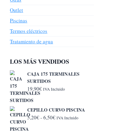
Outlet
Piscinas
Termos eléctricos
Tratamiento de agua
LOS MÁS VENDIDOS
CAJA 175 TERMINALES
SURTIDOS
19,90
€
IVA Incluido
CEPILLO CURVO PISCINA
Rango
5,20
€
-
6,50
€
IVA Incluido
de
precios: