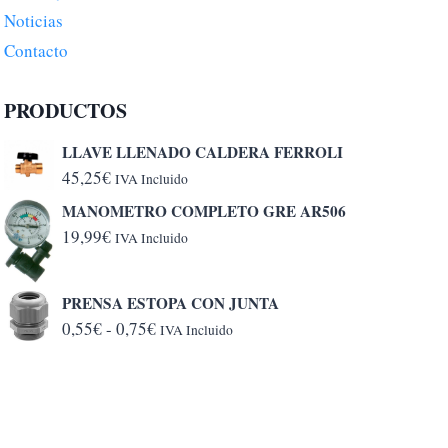
Noticias
Contacto
PRODUCTOS
LLAVE LLENADO CALDERA FERROLI
45,25
€
IVA Incluido
MANOMETRO COMPLETO GRE AR506
19,99
€
IVA Incluido
PRENSA ESTOPA CON JUNTA
Rango
0,55
€
-
0,75
€
IVA Incluido
de
precios:
desde
0,55€