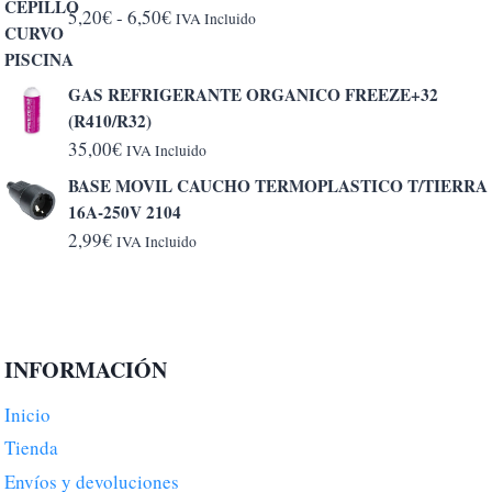
Rango
5,20
€
-
6,50
€
IVA Incluido
de
precios:
GAS REFRIGERANTE ORGANICO FREEZE+32
desde
(R410/R32)
5,20€
35,00
€
IVA Incluido
hasta
BASE MOVIL CAUCHO TERMOPLASTICO T/TIERRA
6,50€
16A-250V 2104
2,99
€
IVA Incluido
INFORMACIÓN
Inicio
Tienda
Envíos y devoluciones