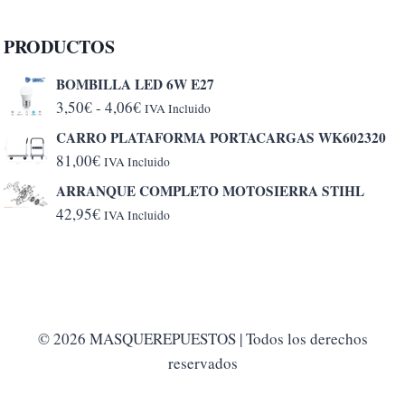
PRODUCTOS
BOMBILLA LED 6W E27
Rango
3,50
€
-
4,06
€
IVA Incluido
de
CARRO PLATAFORMA PORTACARGAS WK602320
precios:
81,00
€
IVA Incluido
desde
ARRANQUE COMPLETO MOTOSIERRA STIHL
3,50€
42,95
€
IVA Incluido
hasta
4,06€
© 2026 MASQUEREPUESTOS | Todos los derechos
reservados