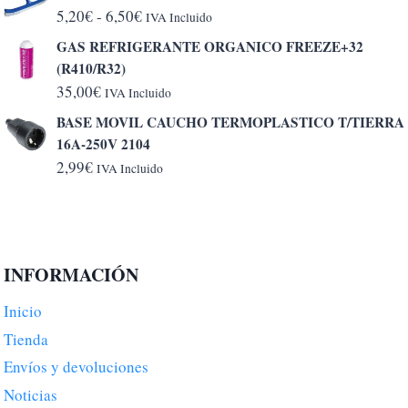
Rango
5,20
€
-
6,50
€
IVA Incluido
de
GAS REFRIGERANTE ORGANICO FREEZE+32
precios:
(R410/R32)
desde
35,00
€
IVA Incluido
5,20€
BASE MOVIL CAUCHO TERMOPLASTICO T/TIERRA
hasta
16A-250V 2104
6,50€
2,99
€
IVA Incluido
INFORMACIÓN
Inicio
Tienda
Envíos y devoluciones
Noticias