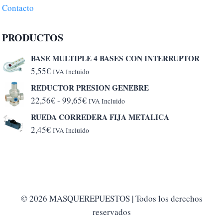
Contacto
PRODUCTOS
BASE MULTIPLE 4 BASES CON INTERRUPTOR
5,55
€
IVA Incluido
REDUCTOR PRESION GENEBRE
Rango
22,56
€
-
99,65
€
IVA Incluido
de
RUEDA CORREDERA FIJA METALICA
precios:
2,45
€
IVA Incluido
desde
22,56€
hasta
99,65€
© 2026 MASQUEREPUESTOS | Todos los derechos
reservados