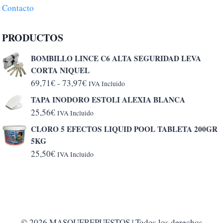
Contacto
PRODUCTOS
BOMBILLO LINCE C6 ALTA SEGURIDAD LEVA
CORTA NIQUEL
Rango
69,71
€
-
73,97
€
IVA Incluido
de
TAPA INODORO ESTOLI ALEXIA BLANCA
precios:
25,56
€
IVA Incluido
desde
CLORO 5 EFECTOS LIQUID POOL TABLETA 200GR
69,71€
5KG
hasta
25,50
€
IVA Incluido
73,97€
© 2026 MASQUEREPUESTOS | Todos los derechos