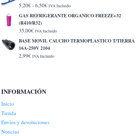
Rango
5,20
€
-
6,50
€
IVA Incluido
de
GAS REFRIGERANTE ORGANICO FREEZE+32
precios:
(R410/R32)
desde
35,00
€
IVA Incluido
5,20€
BASE MOVIL CAUCHO TERMOPLASTICO T/TIERRA
hasta
16A-250V 2104
6,50€
2,99
€
IVA Incluido
INFORMACIÓN
Inicio
Tienda
Envíos y devoluciones
Noticias