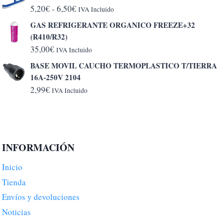
Rango
5,20
€
-
6,50
€
IVA Incluido
de
GAS REFRIGERANTE ORGANICO FREEZE+32
precios:
(R410/R32)
desde
35,00
€
IVA Incluido
5,20€
BASE MOVIL CAUCHO TERMOPLASTICO T/TIERRA
hasta
16A-250V 2104
6,50€
2,99
€
IVA Incluido
INFORMACIÓN
Inicio
Tienda
Envíos y devoluciones
Noticias